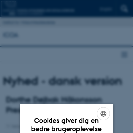
English
Institut for Virksomhedsledelse
ICOA
Nyhed - dansk version
Dorthe Døjbak Håkonsson
Presenting at CMU
Cookies giver dig en
ENGLISH
11. februar 2022
bedre brugeroplevelse