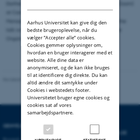
Dorthe Døjbak Håkonsson presented her work (via Zoom)
DANISH
at Carnegie Mellon University, Tepper School of
Management (Organization Behavior). The title of the
Aarhus Universitet kan give dig den
talk was: Designing Infrastructures for Collaborative
bedste brugeroplevelse, når du
vælger ”Accepter alle” cookies.
Organizing: The Case of Maasai Mara.
Cookies gemmer oplysninger om,
hvordan en bruger interagerer med et
website. Alle dine data er
anonymiseret, og de kan ikke bruges
til at identificere dig direkte. Du kan
Revideret 07.05.2026
altid ændre dit samtykke under
Cookies i webstedets footer.
Universitetet bruger egne cookies og
cookies sat af vores
samarbejdspartnere.
GENVEJE
INSTITUT FOR
VIRKSOMHEDSLEDELSE
Research
NØDVENDIGE
STATISTISKE