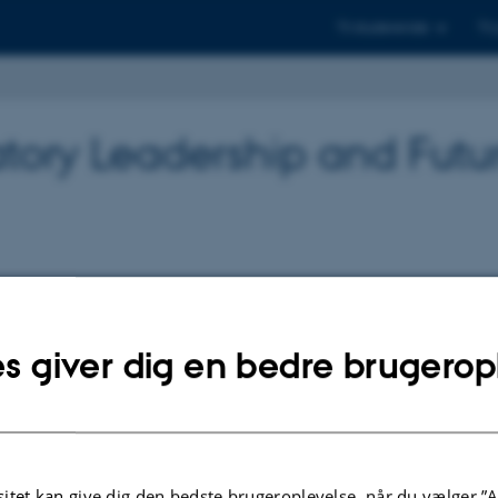
Til studerende
Til
atory Leadership and Futu
Institut for Virksomhedsledelse
[Translate 
nesco Chair in Anticipato
s giver dig en bedre brugerop
itet kan give dig den bedste brugeroplevelse, når du vælger ”A