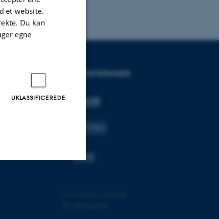
 et website.
irekte. Du kan
uger egne
AKKREDITERINGER
UKLASSIFICEREDE
Uklassificerede
©
—
Cookies på au.dk
Privatlivspolitik