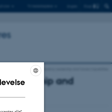
Find
 ph.d.er
Til medarbejdere
English
res
to Dansk:] Unesco Chair in Anticipatory Leadership and Futures Capabilities
ry Leadership and
levelse
ENGLISH
DANISH
ccepter alle”