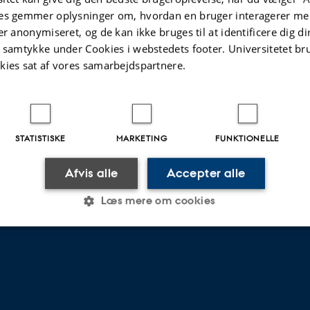
es gemmer oplysninger om, hvordan en bruger interagerer med
er anonymiseret, og de kan ikke bruges til at identificere dig d
t samtykke under Cookies i webstedets footer. Universitetet br
kies sat af vores samarbejdspartnere.
AARHUS BSS
Besøg bss.au.dk
STATISTISKE
MARKETING
FUNKTIONELLE
inistrative staff
Følg os
Afvis alle
Accepter alle
Læs mere om cookies
Statistiske
Marketing
Funktionelle