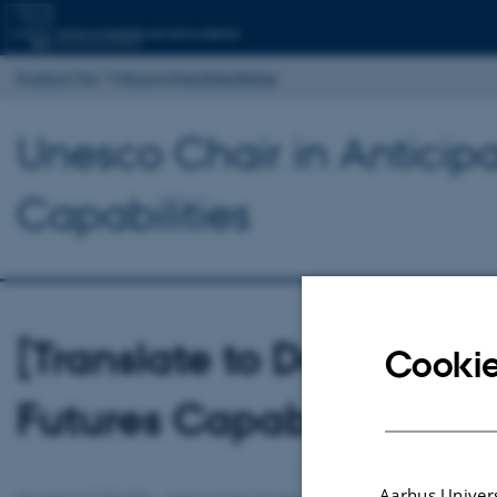
Institut for Virksomhedsledelse
Unesco Chair in Anticip
Capabilities
[Translate to Dansk:] U
Cookie
Futures Capabilities
Aarhus Univers