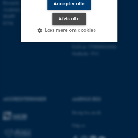
Research
Accepter alle
Academic and administrative staff
Aarhus BSS
MAPP
Aarhus Universitet
Afvis alle
ICOA
Universitetsbyen 61
DK - 8000 Aarhus C
Læs mere om cookies
CVR-nr: 31119103
EAN nr: 5798000424944
Stedkode: 5511
Nødvendige
Statistiske
Marketing
Funktionelle
Uklassificerede
Nødvendige cookies hjælper
med at gøre hjemmesiden
AKKREDITERINGER
AARHUS BSS
brugbar ved at aktivere nogle
Besøg bss.au.dk
grundlæggende funktioner
som navigation mm.
Følg os
Hjemmesiden kan ikke
fungerer uden disse cookies.