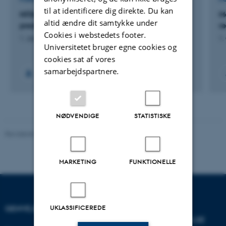
til at identificere dig direkte. Du kan
NITAGRO: A machine learning approach to
M
altid ændre dit samtykke under
predict nitrate leaching at field scale
r
Cookies i webstedets footer.
1. Jan 2024
-
31. Dec 2027
1.
Universitetet bruger egne cookies og
cookies sat af vores
samarbejdspartnere.
NØDVENDIGE
STATISTISKE
Revideret 07.05.2026
MARKETING
FUNKTIONELLE
GENVEJE
INSTITUT FOR
UKLASSIFICEREDE
VIRKSOMHEDSLEDELSE