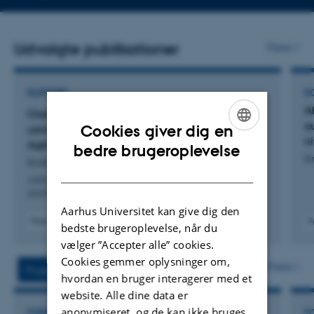
telefonnummer
Udvalgte publikationer
Flere
RAPPORT
K
A
Classification of Danish autumn vegetation
a
Cookies giver dig en
using satellite data: Data from the Danish
n
Agricultural Monitoring Programme
ENGLISH
bedre brugeroplevelse
K
Kratschmer, A. +3.
DANISH
Aarhus University, DCE - Danish Centre for Environment
and Energy
Aarhus Universitet kan give dig den
Peer-reviewed
P
bedste brugeroplevelse, når du
Digital
vælger ”Accepter alle” cookies.
version
Cookies gemmer oplysninger om,
attached
Flere
Projekter
Aktiviteter
hvordan en bruger interagerer med et
website. Alle dine data er
anonymiseret, og de kan ikke bruges
FORSKNINGSPROJEKT
F