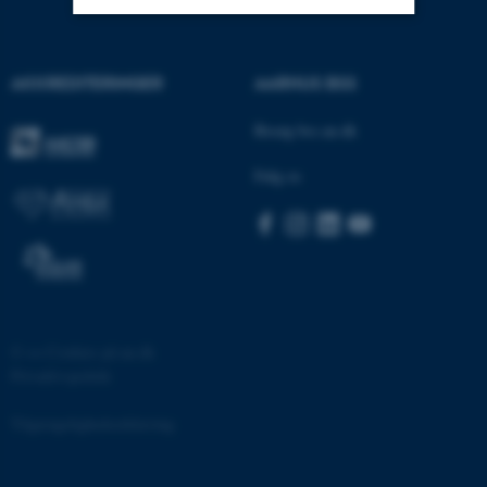
Nødvendige
Statistiske
Marketing
AKKREDITERINGER
AARHUS BSS
Funktionelle
Uklassificerede
Besøg bss.au.dk
Følg os
Nødvendige cookies hjælper
med at gøre hjemmesiden
brugbar ved at aktivere nogle
grundlæggende funktioner
som navigation mm.
Hjemmesiden kan ikke
fungerer uden disse cookies.
©
—
Cookies på au.dk
Privatlivspolitik
Tilgængelighedserklæring
Navn
Udbyder / Domæne
be_typo_user
TYPO3 Association
.au.dk