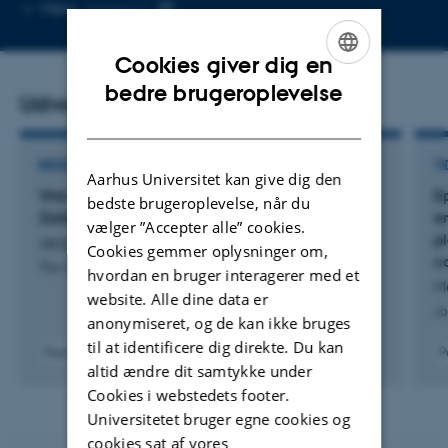
Kopier
Mere
Aarhus C
mailadresse
Cookies giver dig en
ENGLISH
bedre brugeroplevelse
Udvalgte publikationer
DANISH
BIDRAG TIL BOG ELLER ANTOLOGI
TI
Aarhus Universitet kan give dig den
War and Peace in European Studies: a
E
bedste brugeroplevelse, når du
Zeitenwende?
e
vælger ”Accepter alle” cookies.
p
Jørgensen, K.
Cookies gemmer oplysninger om,
c
The War against Ukraine and the EU
hvordan en bruger interagerer med et
Mo
website. Alle dine data er
Jo
anonymiseret, og de kan ikke bruges
til at identificere dig direkte. Du kan
Peer-reviewed
P
altid ændre dit samtykke under
Digital
version
Cookies i webstedets footer.
attached
Universitetet bruger egne cookies og
cookies sat af vores