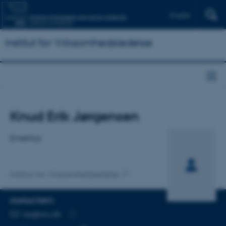
English
Institut for Virksomhedsledelse
Titel
Knud Erik Jørgensen
Primær tilknytning
Emeritus
Institut for Virksomhedsledelse
KONTAKTINFO
MAILADRESSE
kej@au.dk