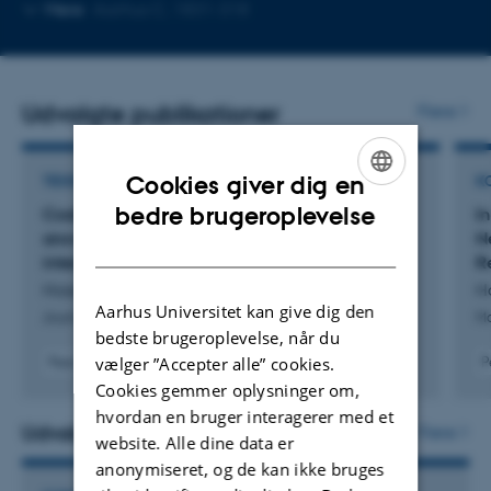
Kopier
Kopier
Mere
Aarhus C, 1831-318
telefonnummer
mailadre
Udvalgte publikationer
Flere
Cookies giver dig en
TIDSSKRIFTARTIKEL
K
ENGLISH
bedre brugeroplevelse
Coalition formation and firm representatives’
I
answers to complainers on social media: Their
N
DANISH
interplay and the coalition ripple effect
R
Hosseinpour, M. +2.
H
Aarhus Universitet kan give dig den
Journal of Business Research
Ma
bedste brugeroplevelse, når du
vælger ”Accepter alle” cookies.
Peer-reviewed
P
Digital
Cookies gemmer oplysninger om,
version
hvordan en bruger interagerer med et
attached
Udvalgte projekter
Flere
website. Alle dine data er
anonymiseret, og de kan ikke bruges