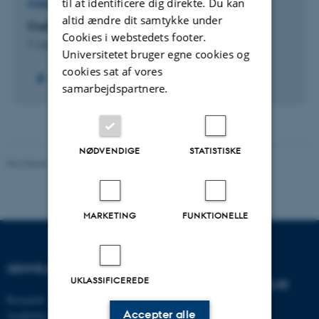
til at identificere dig direkte. Du kan
FORSKNINGSPROJEKT
altid ændre dit samtykke under
Customers engagement with technology
Cookies i webstedets footer.
7. August 2026
Universitetet bruger egne cookies og
cookies sat af vores
samarbejdspartnere.
NØDVENDIGE
STATISTISKE
Revideret 07.05.2026
MARKETING
FUNKTIONELLE
GENVEJE
INSTITUT FOR
UKLASSIFICEREDE
VIRKSOMHEDSLEDELSE
Research
Accepter alle
Academic and administrative staff
Aarhus BSS