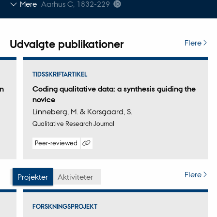
Kopier
Mere
Aarhus C, 1832-229
telefonnummer
Udvalgte publikationer
Flere
TIDSSKRIFTARTIKEL
on
Coding qualitative data: a synthesis guiding the
novice
Linneberg, M. & Korsgaard, S.
Qualitative Research Journal
Peer-reviewed
Digital
version
attached
Flere
Projekter
Aktiviteter
FORSKNINGSPROJEKT