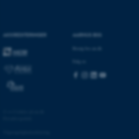
brugbar ved at aktivere nogle
grundlæggende funktioner
som navigation mm.
Hjemmesiden kan ikke
fungerer uden disse cookies.
AKKREDITERINGER
AARHUS BSS
Besøg bss.au.dk
Navn
Udbyder / Domæne
Følg os
be_typo_user
TYPO3 Association
.au.dk
fe_typo_user
Typo3 Association
.au.dk
©
—
Cookies på au.dk
Privatlivspolitik
Tilgængelighedserklæring