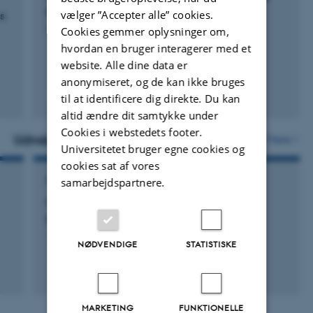
Behaviour
.
Reviews
vælger ”Accepter alle” cookies.
s
Vinther, K. +7.
Cookies gemmer oplysninger om,
Susan teaches qualitative methods, innovation
hvordan en bruger interagerer med et
management, and digital organization across all levels.
website. Alle dine data er
anonymiseret, og de kan ikke bruges
She is also Director of Studies for the Master in IT
Peer-reviewed
til at identificere dig direkte. Du kan
(continuing education).
altid ændre dit samtykke under
Cookies i webstedets footer.
Susan is the incoming PDW Chair for the SAP-IG of the
Udvalgte projekter
Flere
Universitetet bruger egne cookies og
Academy of Management.
cookies sat af vores
samarbejdspartnere.
FORSKNINGSPROJEKT
Mapping and theorizing the processes and
practices of knowledge integration
1. Jun 2017
-
31. Dec 2024
NØDVENDIGE
STATISTISKE
MARKETING
FUNKTIONELLE