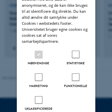
anonymiseret, og de kan ikke bruges
FORSKNINGSPROJEKT
F
til at identificere dig direkte. Du kan
Food sustainability understanding in the Nordic-
C
altid ændre dit samtykke under
Baltic region as a basis for a labelling
s
Cookies i webstedets footer.
framework in Europe
fa
Universitetet bruger egne cookies og
s
1. Jan 2022
-
31. Dec 2022
cookies sat af vores
1.
samarbejdspartnere.
NØDVENDIGE
STATISTISKE
Revideret 07.05.2026
MARKETING
FUNKTIONELLE
UKLASSIFICEREDE