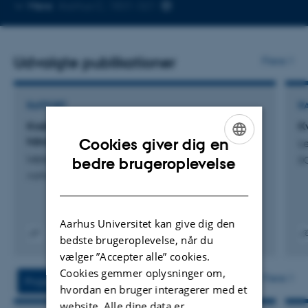
Kopier
Mere
Aarhus C, 1831-321
telefonnummer
Udvalgte publikationer
Flere
RAPPORT
R
Kvalitetsindeks 2025 - Fokus på højst 5
K
håndfulde
Cookies giver dig en
Le
ENGLISH
Lejsgaard, E. & Bech-Larsen, T.
bedre brugeroplevelse
DC
Aarhus Universitet
DANISH
Aarhus Universitet kan give dig den
bedste brugeroplevelse, når du
Digital
Digit
vælger ”Accepter alle” cookies.
version
vers
Cookies gemmer oplysninger om,
attached
atta
Flere
Projekter
Aktiviteter
hvordan en bruger interagerer med et
website. Alle dine data er