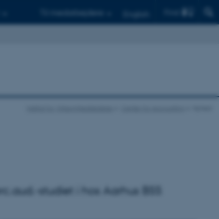
Find
Til medarbejdere
English
Institut for Virksomhedsledelse
Center for Accounting
Nyhed
erc.aud.-studiet i hos Aarhus BSS