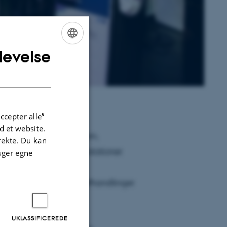
levelse
ENGLISH
DANISH
ccepter alle”
 et website.
isorer og Danica Pension,
irekte. Du kan
ragende akademiske præstationer
uger egne
 fokuserer på kandidatafhandlinger
UKLASSIFICEREDE