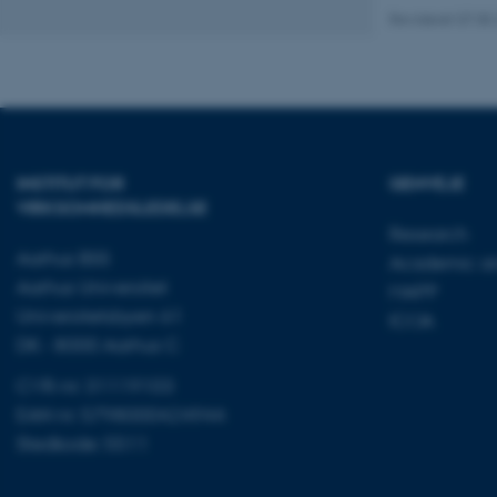
Revideret 07.05
fe_typo_user
INSTITUT FOR
GENVEJE
VIRKSOMHEDSLEDELSE
ASP.NET_SessionId
Research
Aarhus BSS
Academic and
Aarhus Universitet
JSESSIONID
MAPP
Universitetsbyen 61
ICOA
DK - 8000 Aarhus C
AWSALBTGCORS
CVR-nr: 31119103
EAN nr: 5798000424944
CFTOKEN
Stedkode: 5511