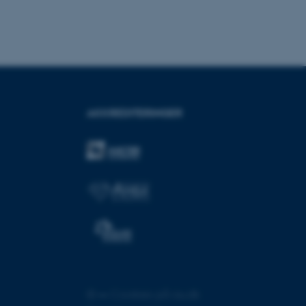
rbundet med Typo3-
emet. Det bruges generelt
ntifikator for at gøre det
præferencer, men i mange
 ikke nødvendigt, da det
lt af platformen, skønt
webstedsadministratorer. I
dstillet til at blive
en browsersession. Det
entifikator i stedet for
AKKREDITERINGER
ose platform session
emmesider, som er skrevet
gi. Den bruges af serveren
onym brugersession.
session cookie, brugt af
Bruges normalt til at
ugersession af serveren.
at understøtte
vilket sikrer, at
er bliver dirigeret til
er browsersession.
dFusion-applikationer.
 CFID hjælper denne
dentificere en klientenhed
©
—
Cookies på au.dk
t muligt for webstedet at
nsvariabler. Hvordan