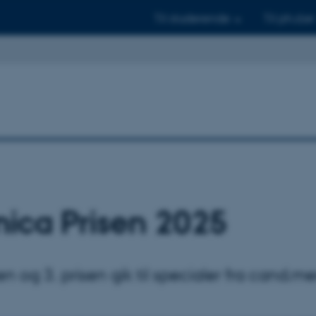
Til studerende
Til ph.d.er
ica Prisen 2025
sen og 3. prisen gik til specialer fra cand.m