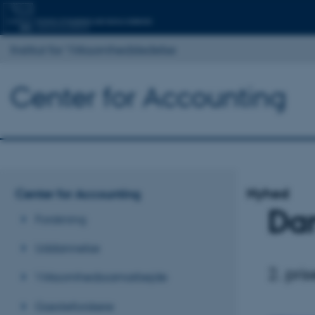
Institut for Virksomhedsledelse
Center for Accounting
Nyhed
Center for Accounting
Dan
Forskning
Uddannelse
2. pri
Virksomhedssamarbejde
Gæsteforskere