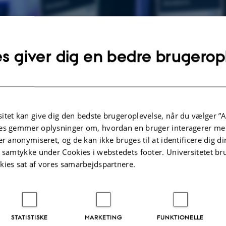
s giver dig en bedre brugerop
itet kan give dig den bedste brugeroplevelse, når du vælger ”A
19. november 2025
af
Merete Elmann
es gemmer oplysninger om, hvordan en bruger interagerer med
Danica Prisen, som uddeles af FSR – danske rev
er anonymiseret, og de kan ikke bruges til at identificere dig d
er en prestigefyldt pris, der anerkender frem
t samtykke under Cookies i webstedets footer. Universitetet br
kies sat af vores samarbejdspartnere.
blandt studerende på cand.merc.aud.-studiet.
I 2025 er det 35. gang, prisen uddeles, og den
indenfor regnskab, revision og skat.
STATISTISKE
MARKETING
FUNKTIONELLE