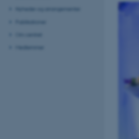
Nyheder og arrangementer
Publikationer
Om centret
Medlemmer