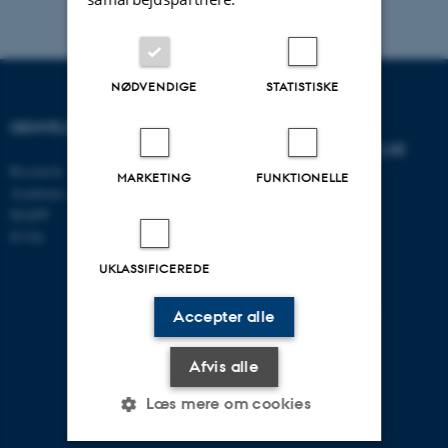
NØDVENDIGE
STATISTISKE
GENVEJE
INSTITUT FOR
VIRKSOMHEDSLEDELSE
Research
MARKETING
FUNKTIONELLE
Academic and administrative staff
Aarhus BSS
MAPP
Aarhus Universitet
ICOA
Universitetsbyen 61
DK - 8000 Aarhus C
UKLASSIFICEREDE
CVR-nr: 31119103
EAN nr: 5798000424944
Accepter alle
Stedkode: 5511
Afvis alle
Læs mere om cookies