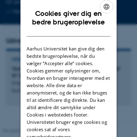
Kopier
jessica.koennecke@mgmt.au.dk
telefonnummer
Kopier
Mere
Aarhus C, 2623-207
Cookies giver dig en
mailadresse
ENGLISH
bedre brugeroplevelse
DANISH
Udvalgte publikationer
Aarhus Universitet kan give dig den
bedste brugeroplevelse, når du
KRONIK
vælger ”Accepter alle” cookies.
Vores fortælling om iværksættere er domineret af
Cookies gemmer oplysninger om,
få "enhjørninger"
hvordan en bruger interagerer med et
Kolstad, S. +2.
website. Alle dine data er
Berlingske Tidende
anonymiseret, og de kan ikke bruges
til at identificere dig direkte. Du kan
altid ændre dit samtykke under
Cookies i webstedets footer.
Universitetet bruger egne cookies og
cookies sat af vores
Revideret 07.05.2026
samarbejdspartnere.