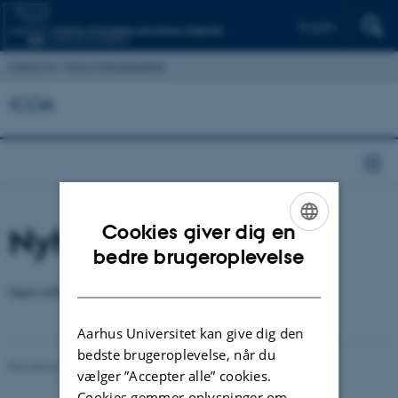
English
Institut for Virksomhedsledelse
ICOA
Nyheder
Cookies giver dig en
ENGLISH
bedre brugeroplevelse
DANISH
Ingen nyheder fundet.
Aarhus Universitet kan give dig den
bedste brugeroplevelse, når du
Revideret 07.05.2026
vælger ”Accepter alle” cookies.
Cookies gemmer oplysninger om,