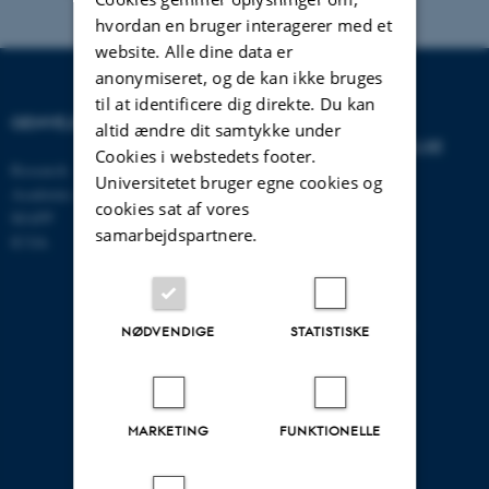
hvordan en bruger interagerer med et
website. Alle dine data er
anonymiseret, og de kan ikke bruges
til at identificere dig direkte. Du kan
GENVEJE
INSTITUT FOR
altid ændre dit samtykke under
VIRKSOMHEDSLEDELSE
Cookies i webstedets footer.
Research
Universitetet bruger egne cookies og
Academic and administrative staff
Aarhus BSS
cookies sat af vores
MAPP
Aarhus Universitet
samarbejdspartnere.
ICOA
Universitetsbyen 61
DK - 8000 Aarhus C
CVR-nr: 31119103
EAN nr: 5798000424944
NØDVENDIGE
STATISTISKE
Stedkode: 5511
MARKETING
FUNKTIONELLE