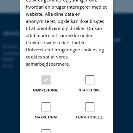
hvordan en bruger interagerer med et
website. Alle dine data er
anonymiseret, og de kan ikke bruges
til at identificere dig direkte. Du kan
GENVEJE
INSTITUT FOR
altid ændre dit samtykke under
VIRKSOMHEDSLEDELSE
Cookies i webstedets footer.
Research
Universitetet bruger egne cookies og
Academic and administrative staff
Aarhus BSS
cookies sat af vores
MAPP
Aarhus Universitet
samarbejdspartnere.
ICOA
Universitetsbyen 61
DK - 8000 Aarhus C
CVR-nr: 31119103
EAN nr: 5798000424944
NØDVENDIGE
STATISTISKE
Stedkode: 5511
MARKETING
FUNKTIONELLE