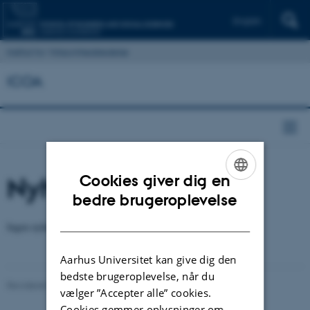
English
Institut for Virksomhedsledelse
ICOA
Nyheder
Cookies giver dig en
ENGLISH
bedre brugeroplevelse
DANISH
Ingen nyheder fundet.
Aarhus Universitet kan give dig den
bedste brugeroplevelse, når du
Revideret 07.05.2026
vælger ”Accepter alle” cookies.
Cookies gemmer oplysninger om,