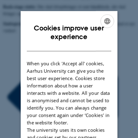
Back-stage støtte
: Der skal tilvejebringes et rent håndklæde, det skal
bringes op på værelset
Støtteprocesser
: Internt nødlager af håndklæder, laver ny aftale med et nyt
Cookies improve user
vaskeri
ENGLISH
experience
DANISH
When you click 'Accept all' cookies,
Aarhus University can give you the
best user experience. Cookies store
information about how a user
interacts with a website. All your data
is anonymised and cannot be used to
identify you. You can always change
your consent again under ‘Cookies' in
the website footer.
The university uses its own cookies
and cookies set by our partners.