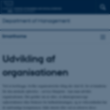
Department of Management
Smarthome
Udvikling af
organisationen
Ved at kortlægge, hvilke organisatoriske tiltag der skal til, for at kunderne
får den ønskede oplevelse - service blueprint - kan man udvikle
organisationen. Det gælder om at sikre, at uhensigtsmæssige
søjlestrukturer ikke blokerer for helhedsløsningen, og at virksomheden har
de nødvendige kompetencer, både internt eller ved at erhverve disse