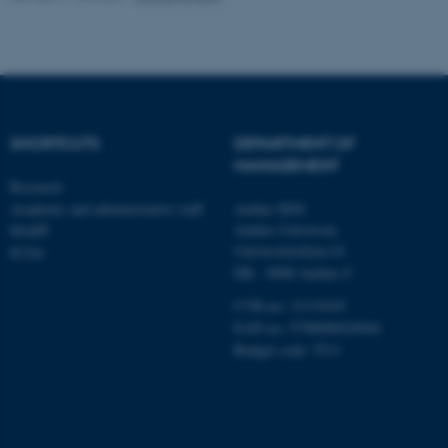
fe_typo_user
Typo3 Association
.au.dk
SHORTCUTS
DEPARTMENT OF
MANAGEMENT
Research
Academic and administrative staff
Aarhus BSS
Aarhus University
MAPP
Universitetsbyen 61
ICOA
DK - 8000 Aarhus C
CVR-no: 31119103
EAN no: 5798000424944
Budget code: 5511