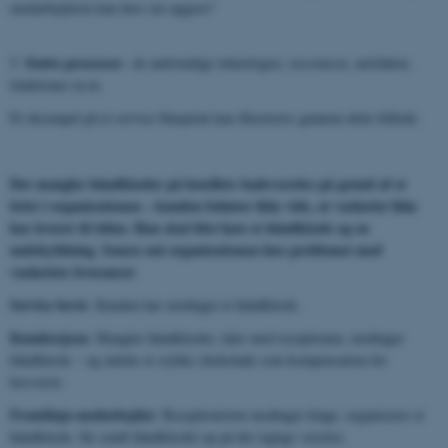
medarbejderen kan løse sin opgave?
Støtte processe
r
5.
– de nødvendige teknologier, ressourcer, artefakter,
funktioner m.m.
Et eksempel på et service blueprint kan illustreres gennem dette billede:
Der mangler håndklæder på hotellets badeværelse på grund af et
brist i organisationen – kunden behøver ikke vide, at vaskeriet ikke
har leveret til tiden. Han skal blot have et håndklæde og en
undskyldning. Senere må organisationen løse problemet med
vaskeriets leverancer
.
Service bevis
: Kunden har modtaget et håndklæde.
Kunderejsen
: Mangler håndklæder, taler med receptionen, modtager
håndklæde – og måske et stykke chokolade som kompensation for
besværet.
Frontlinje-medarbejder
: Receptionisten modtager klage, organiserer et
håndklæde, får sendt håndklædet op på det rigtige værelse.