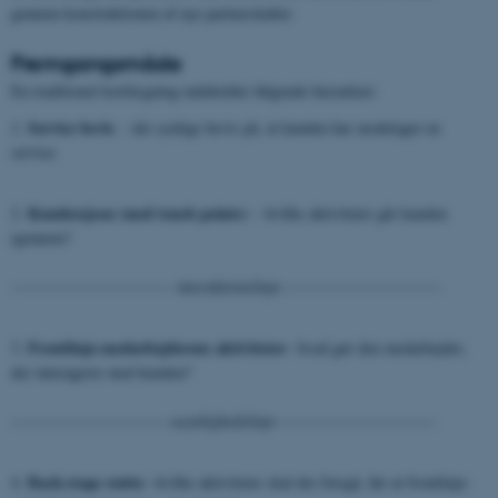
gennem konstruktionen af nye partnerskaber.
Fremgangsmåde
En traditionel kortlægning indeholder følgende hierarkier:
Service bevis
1.
– det synlige bevis på, at kunden har modetaget en
service
Kunderejsen (med touch points)
2.
– hvilke aktiviteter går kunden
igennem?
-----------------------------
interaktionslinje
-----------------------------
Frontlinje-medarbejderens aktiviteter
3.
– hvad gør den medarbejder,
der interagerer med kunden?
-----------------------------
usynlighedslinje
-----------------------------
Back-stage støtte
4.
– hvilke aktiviteter skal der foregå, før at frontlinje-