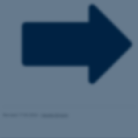
Name
Provider / Domain
be_typo_user
TYPO3 Association
.au.dk
fe_typo_user
Typo3 Association
.au.dk
Revised 17.03.2026
-
Merete Elmann