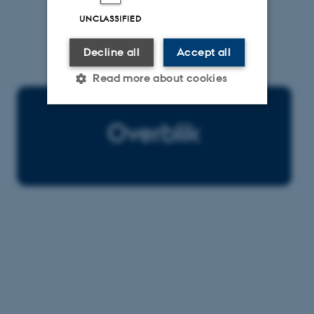
UNCLASSIFIED
Decline all
Accept all
Read more about cookies
Strictly necessary
Statistic
Targeting
Functionality
Unclassified
These cookies make it
possible to use basic website
functionality, e.g. navigation
etc. The website does not
work without these cookies.