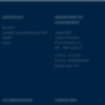
SHORTCUTS
DEPARTMENT OF
MANAGEMENT
Research
Academic and administrative staff
Aarhus BSS
Aarhus University
MAPP
Universitetsbyen 61
ICOA
DK - 8000 Aarhus C
CVR-no: 31119103
EAN no: 5798000424944
Budget code: 5511
ASP.NET_SessionId
Microsoft Corporation
.au.dk
ACCREDITATIONS
AARHUS BSS