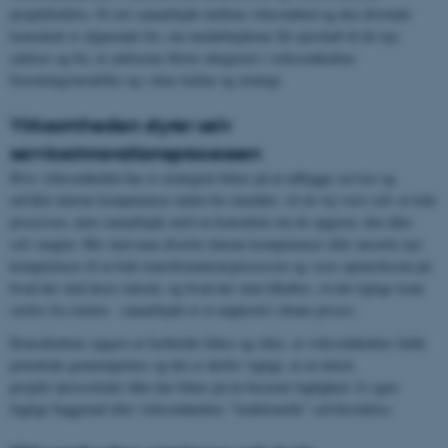
projektledelse. Et tæt samarbejde mellem virksomhed og den drivende
konsulent er afgørende for, om medarbejderne får ejerskab til de nye
ydelser og for, at ydelserne bliver integreret i virksomhedens
forretningsmodeller og i dens kultur og strategi.
Virksomheden styrer selv
serviceinnovationsprocessen
Hvis virksomheden har et strategisk fokus på at udbygge service og
udvikle interne kompetencer inden for området, vil én vej være selv at lede
processen, men samarbejde med en konsulent om de opgaver, den ikke
selv magter. Her skal man afsætte interne kompetencer eller ansætte nye
kompetencer til at lede transformationsprocessen og være opmærksom på,
hvad der skal løses internt, og hvad der skal tilkøbes, så det rigtige team
sættes fra starten - samarbejde er et nøgleord i denne proces.
Konsulentens opgave at fastholde fokus og sikre, at virksomhedens fulde
potentiale gennemprøves og det er derfor vigtigt, at en intern
projekt-/procesleder ikke har fokus på én bestemt faglighed, fx egen
faglige baggrund eller virksomhedens ”traditionelle” selvforståelse.