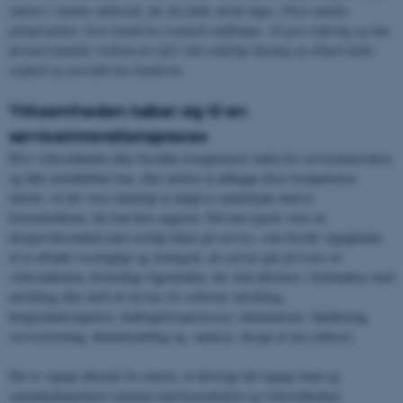
ydelser i mindre målestok, før det fulde skridt tages. Flere mindre
pilotprojekter, hvor kunderne eventuelt inddrages, vil give erfaring og kan
dermed mindske risikoen for fejl i den endelige løsning og tilmed skabe
tryghed og ejerskab hos kunderne.
Virksomheden køber sig til en
serviceinnovationsproces
Hvis virksomheden ikke besidder kompetencer inden for serviceinnovation
og ikke umiddelbart kan, eller ønsker at udbygge disse kompetencer
internt, vil det være naturligt at indgå et samarbejde med et
konsulentfirma, der kan løse opgaven. Det kan typisk være en
designvirksomhed med særligt fokus på service, som forstår vigtigheden
af at arbejde tværfagligt og strategisk, da service går på tværs af
virksomhedens forskellige fagområder, der skal aktiveres i forbindelse med
udvikling eller drift af service (fx software udvikling,
brugerundersøgelser, inddragelsesprocesser, reklamations- håndtering,
servicetræning, dataindsamling og –analyse, design af nye ydelser).
Det er vigtigt allerede fra starten, at udvælge det rigtige team og
samarbejdspartnere sammen med konsulenten og virksomhedens