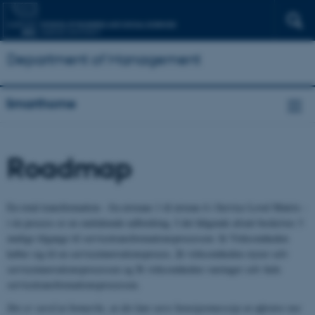
Department of Management
Smarthome
Roadmap
En total transformation - fra niveaue 1 til niveau 4 i Service Level Matrix -
i én process er en omfattende udfordring. I det følgende afsnit beskrives 3
1)
mulige tilgange til servicetransformationsprocessen:
Virksomheden
2)
køber sig til en serviceinnovationsproces,
virksomheden styrer selv
3)
serviceinnovationsprocessen og
virksomheden varetager selv hele
servicetransformationsprocessen.
Det er værd at bemærke, at det kan være hensigtsmæssigt at afprøve nye