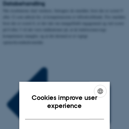
Databehandling
Når resultaterne skal vurderes, betragtes de områder, hvor der er scoret 9
eller 12 som udtryk for, at kompetencerne er tilfredsstillende. For områder,
hvor der er scoret 6, er der tale om mangelfuldt engagement og ved scorer
på 0 eller 3 vil det være indikationer på, at de ledelsesmæssige
kompetencer mangler, og at det dermed er et vigtigt
opmærksomhedsområde.
Cookies improve user
ENGLISH
experience
DANISH