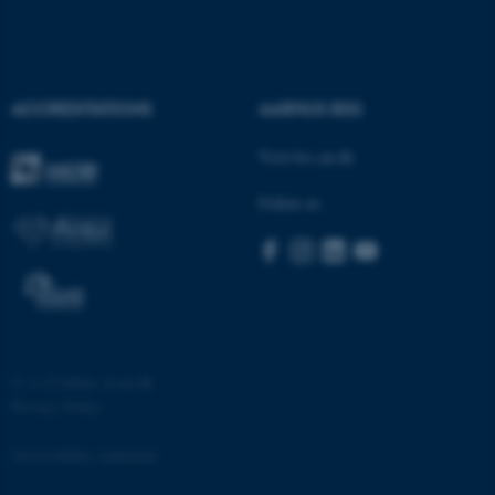
ACCREDITATIONS
AARHUS BSS
Visit bss.au.dk
Follow us
©
—
Cookies at au.dk
Privacy Policy
Accessibility statement
ASP.NET_SessionId