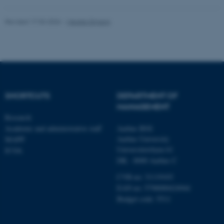
functionality, e.g. navigation
etc. The website does not
Revised 17.03.2026
-
Merete Elmann
work without these cookies.
Name
Provider / Domain
be_typo_user
TYPO3 Association
.au.dk
SHORTCUTS
DEPARTMENT OF
MANAGEMENT
Research
Academic and administrative staff
Aarhus BSS
Aarhus University
MAPP
Universitetsbyen 61
ICOA
DK - 8000 Aarhus C
CVR-no: 31119103
fe_typo_user
Typo3 Association
EAN no: 5798000424944
.au.dk
Budget code: 5511