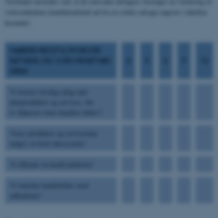
Værktøjet anvendes ved, at de relevante deltagere foretager en vurdering af
virksomhedens kundekendskab ud fra en række udsagn angivet i tabellen
herunder:
MARKER MED ET X, HVOR 0 ER
SLET IKKE, OG 12 ER I MEGET HØJ
0
3
6
9
12
GRAD
Vi leverer færdige plug-and-
playprodukter og services, der
er tilpasset vores kunders behov?
Vores produkter og serviceskan
indgå i et hvert økosystem?
Vi tilbyder en kendt platform?
Vi matcher kundebehov med
udbyderne?