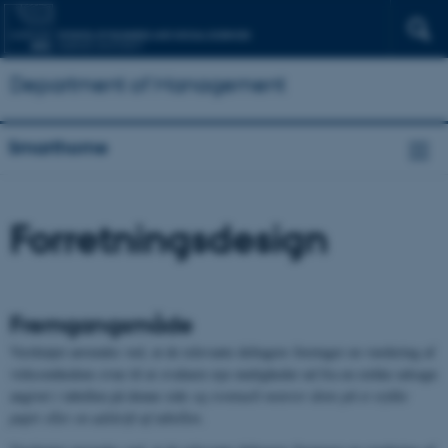
Department of Management
Smarthome
Forretningsdesign
Fremgangsmåde
Værktøjet anvendes ved, at de relevante deltagere foretager en vurdering af
virksomhedens evne til at evaluere nye muligheder ud fra en række udsagn
angivet i tabellen på denne side
og eventuelt noterer dette på et stykke
papir eller en udskrift af tabellen
.