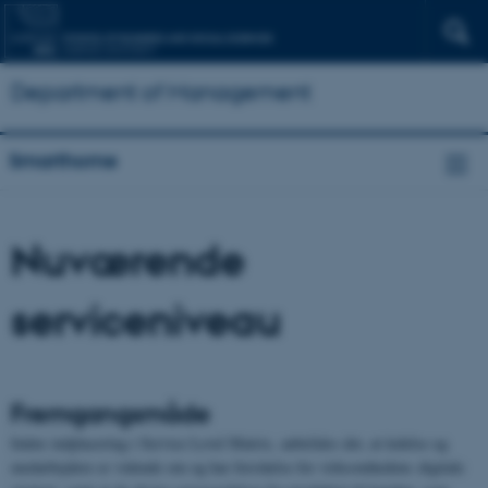
Department of Management
Smarthome
Nuværende
serviceniveau
Fremgangsmåde
Inden indplacering i Service Level Matrix, anbefales det, at ledelse og
medarbejdere er vidende om og har forståelse for virksomhedens digitale