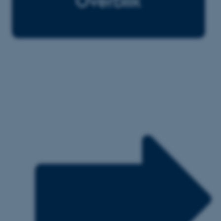
These cookies make it
possible to use basic website
functionality, e.g. navigation
etc. The website does not
work without these cookies.
Name
Provider / Domain
be_typo_user
TYPO3 Association
.au.dk
fe_typo_user
Typo3 Association