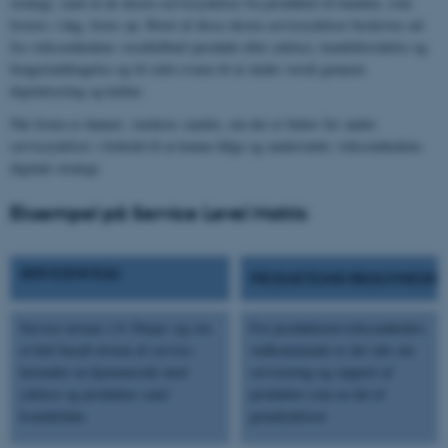
strategi, samt at de ekstra serviceydelser fra produktet til kunden, som
leveres i dag, listes op. Hvert af disse ekstra serviceydelser beskrives ud
fra virksomhedens værditilbud (produkt eller ydelse), kundeforståelse og
brugerinddragelse og til sidst evnen til at skabe værdi gennem
digitalisering og kultur.
Når listen er dannet, vurderes samlet, om der er behov for andre
serviceydelser i forhold til at kunne følge og understøtte virksomhedens
digitale strategi.
Eksempel på Service Level Matrix
SERVICENIVEAU
PRODUKTIONSVIRKSOMHEDER
Service niveau 1.0: Drejer sig om
For produktionsvirksomheders
et helt basalt niveau af service-
vedkommende er der tale om
herunder en hjemmeside med
servicering og support af
ydelser og produkter samt
produktet som en del af
kontaktdata
grundydelsen