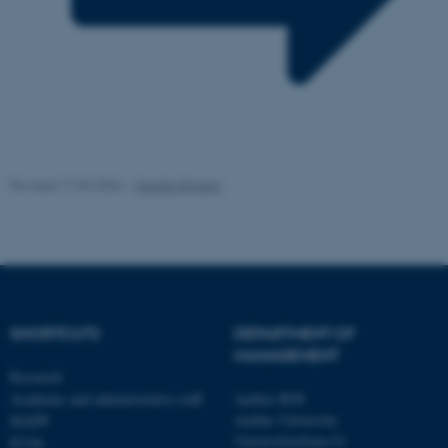
.au.dk
Revised 17.03.2026
-
Merete Elmann
SHORTCUTS
DEPARTMENT OF
MANAGEMENT
Research
Academic and administrative staff
Aarhus BSS
Aarhus University
MAPP
Universitetsbyen 61
ICOA