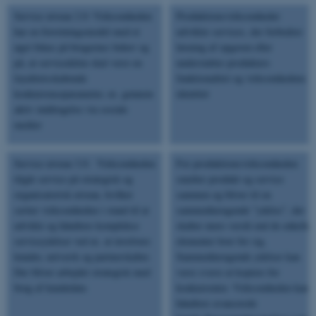
Service niveau 2.0: Virksomheden
Produktionsvirksomheder
har en forretningsmodel med et
udvikler services, der forbedrer
øget fokus på brugernes behov og
løsning af opgaven eller
på, at servicedelen skal være en
understøtter produkters
loyalitetsskabende
funktionalitet og virksomhedens
konkurrenceparameter, ex. gennem
identitet
aktiv inddragelse via sociale
medier
Service niveau 3.0: Virksomheden
For produktionsvirksomheden
tilgår service på strategisk og
smelter produkt og service
organisatorisk niveau, hvilket
sammen og bliver til en
sætter virksomheden i stand til at
sammenhængende ”ydelse”, der
udvikle og håndtere komplekse
skaber mere værdi end de enkelte
serviceydelser ved ex. at involvere
elementer hver for sig.
kunder, netværk og partnerskaber.
Sammenhængende ydelser kan
Der bliver arbejdet strategisk med
være svære at kopiere for
brug af kundedata
konkurrenter. Virksomheden kan
håndtere avancerede