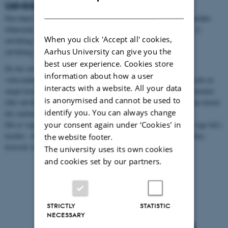
Udviklingsområder
DANISH
Den højre kolonne i Service Level Matrix angiver 4 udviklingsområder
tilhørende hvert sit niveau: 1) Udvikling af produkter og ydelser, 2)
When you click 'Accept all' cookies,
udvikling af forretningen, 3) udvikling af organisationen og 4)
Aarhus University can give you the
udvikling af værdikædesamarbejder (økosystemer).
best user experience. Cookies store
De fire niveauer skal forstås som en slags kæde, der binder hele
information about how a user
virksomheden sammen. Opdelingen i niveauer har til formål at bryde en
interacts with a website. All your data
meget kompleks konstruktion ned i overskuelige operationelle elementer
is anonymised and cannot be used to
eller udviklingsområder, der hver især kan bearbejdes, uden at man mister
identify you. You can always change
det samlede billede.
your consent again under ‘Cookies' in
Det er vigtigt ikke at negligere de foregående niveauer og skabe svage led i
kæden – disse vil opleves som ”fejl”, som kunderne straks vil erfare,
the website footer.
hvorved virksomhedens troværdighed undermineres.
The university uses its own cookies
and cookies set by our partners.
STRICTLY
STATISTIC
NECESSARY