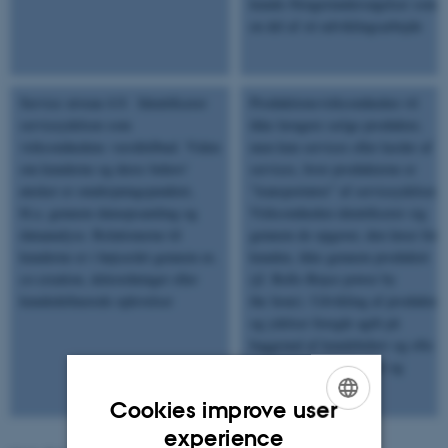
kunde-/brugerundersøgelser som
en del af sit udviklingsarbejde
Service niveau 4.0: Identificerer
Produktionsvirksomheden vil
serviceydelsen som
ikke længere sælge produkter,
virksomhedens værditilbud. Viden
men kun services eller kæder af
om kunderne og deres behov/
services, hvor produkterne er
ønsker er omdrejningspunktet,
”transportører” af serviceydelser.
bl.a. gennem dataopsamling og
Virksomheden identificerer sig
dataanalyse. Relationerne til
gennem de opgaver, den løser for
kunderne er i højsædet gennem ex.
kunden, ikke gennem produktet
co-creation, deleordninger eller
(jf. Rolls-Royce power by
kundedefinerede oplevelser
the hour). Udvikling af produkter
og ydelser foregår agilt på
baggrund af kundebehov og ofte i
samarbejde med kunder og
samarbejdspartnere
Cookies improve user
ENGLISH
experience